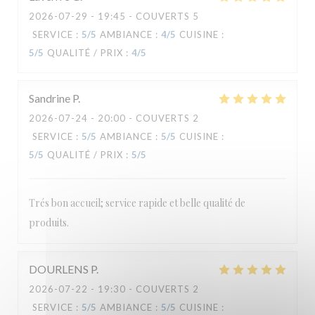
2026-07-29
- 19:45 - COUVERTS 5
Le Carré
SERVICE
:
5
/5
AMBIANCE
:
4
/5
CUISINE
:
5
/5
QUALITÉ / PRIX
:
4
/5
Sandrine
P
2026-07-24
- 20:00 - COUVERTS 2
SERVICE
:
5
/5
AMBIANCE
:
5
/5
CUISINE
:
5
/5
QUALITÉ / PRIX
:
5
/5
Trés bon accueil; service rapide et belle qualité de
produits.
DOURLENS
P
2026-07-22
- 19:30 - COUVERTS 2
SERVICE
:
5
/5
AMBIANCE
:
5
/5
CUISINE
: