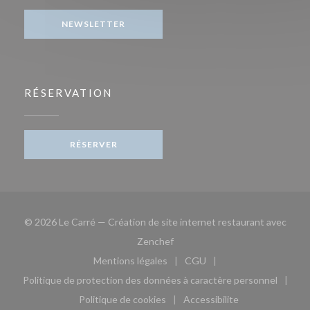
NEWSLETTER
RÉSERVATION
RÉSERVER
© 2026 Le Carré — Création de site internet restaurant avec
((ouvre une nouvelle fenêtre))
Zenchef
Mentions légales
CGU
((ouvre une nouvelle fenêtre))
((ouvre une nouvelle fen
Politique de protection des données à caractère personnel
((ouvre une nouvelle fenêtre))
Politique de cookies
Accessibilite
((ouvre une nouvelle fenêtre))
((ouvre une nouvelle fe