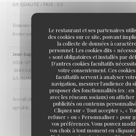
5
/5
QUALITÉ / PRIX
:
5
/5
Toujours un bon accueil et une carte où tout le monde
Le restaurant et ses partenaires utili
trouve son bonheur.
des cookies sur ce site, pouvant impl
la collecte de données à caractèr
personnel. Les cookies dits « nécessa
Jean-baptiste
M
» sont obligatoires et installés par dé
D'autres cookies facultatifs nécessit
2026-07-17
- 20:00 - COUVERTS 2
votre consentement. Ces cookies
SERVICE
:
5
/5
AMBIANCE
:
5
/5
CUISINE
:
facultatifs servent à analyser votr
5
/5
QUALITÉ / PRIX
:
5
/5
navigation, mesurer l'audience du si
proposer des fonctionnalités (ex : en 
avec les réseaux sociaux) ou afficher
Acceuil chaleureux et excellentes prestations. Cadre
publicités ou contenus personnalisé
agréable. A recommander
Cliquez sur « Tout accepter », « To
refuser » ou « Personnaliser » pour 
vos préférences. Vous pouvez modif
1
2
3
vos choix à tout moment en cliquant