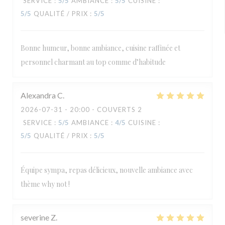
SERVICE
:
5
/5
AMBIANCE
:
5
/5
CUISINE
:
5
/5
QUALITÉ / PRIX
:
5
/5
Bonne humeur, bonne ambiance, cuisine raffinée et
personnel charmant au top comme d’habitude
Alexandra
C
2026-07-31
- 20:00 - COUVERTS 2
SERVICE
:
5
/5
AMBIANCE
:
4
/5
CUISINE
:
5
/5
QUALITÉ / PRIX
:
5
/5
Équipe sympa, repas délicieux, nouvelle ambiance avec
thème why not !
severine
Z