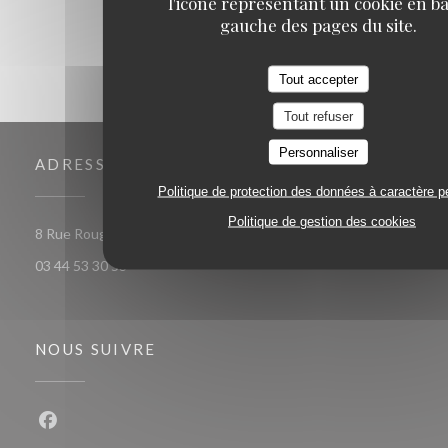
l'icône représentant un cookie en ba
gauche des pages du site.
Tout accepter
Tout refuser
Personnaliser
ADRESSE
Politique de protection des données à caractère p
Politique de gestion des cookies
((ouvre une nouvelle fenêtre))
8 Rue Rougemaille, 60300 Senlis
03 44 53 30 53
NOUS SUIVRE
Facebook ((ouvre une nouvelle fenêtre))