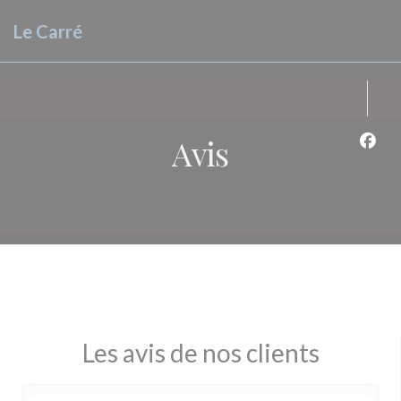
Personnalisation de vos choix en matière de cookies
Le Carré
Avis
Face
Les avis de nos clients