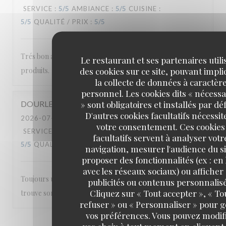
SERVICE
:
5
/5
AMBIANCE
:
5
/5
CUISINE
:
5
/5
QUALITÉ / PRIX
:
5
/5
Trés bon accueil; service rapide et belle qualité de
Le restaurant et ses partenaires utili
des cookies sur ce site, pouvant impl
produits.
la collecte de données à caractèr
personnel. Les cookies dits « nécessa
» sont obligatoires et installés par dé
DOURLENS
P
D'autres cookies facultatifs nécessit
2026-07-22
- 19:30 - COUVERTS 2
votre consentement. Ces cookies
SERVICE
:
5
/5
AMBIANCE
:
5
/5
CUISINE
:
facultatifs servent à analyser votr
5
/5
QUALITÉ / PRIX
:
5
/5
navigation, mesurer l'audience du si
proposer des fonctionnalités (ex : en 
avec les réseaux sociaux) ou afficher
Toujours un bon accueil et une carte où tout le monde
publicités ou contenus personnalisé
Cliquez sur « Tout accepter », « To
trouve son bonheur.
refuser » ou « Personnaliser » pour 
vos préférences. Vous pouvez modif
1
2
3