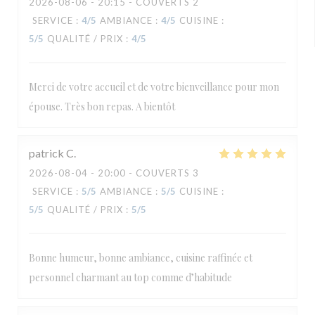
2026-08-06
- 20:15 - COUVERTS 2
SERVICE
:
4
/5
AMBIANCE
:
4
/5
CUISINE
:
5
/5
QUALITÉ / PRIX
:
4
/5
Merci de votre accueil et de votre bienveillance pour mon
épouse. Très bon repas. A bientôt
patrick
C
2026-08-04
- 20:00 - COUVERTS 3
SERVICE
:
5
/5
AMBIANCE
:
5
/5
CUISINE
:
5
/5
QUALITÉ / PRIX
:
5
/5
Bonne humeur, bonne ambiance, cuisine raffinée et
personnel charmant au top comme d’habitude