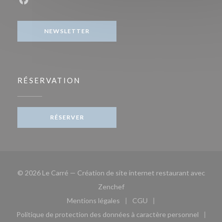
Facebook ((ouvre une nouvelle fenêtre))
NEWSLETTER
RÉSERVATION
RÉSERVER
© 2026 Le Carré — Création de site internet restaurant avec
((ouvre une nouvelle fenêtre))
Zenchef
Mentions légales
CGU
((ouvre une nouvelle fenêtre))
((ouvre une nouvelle fen
Politique de protection des données à caractère personnel
((ouvre une nouvelle fenêtre))