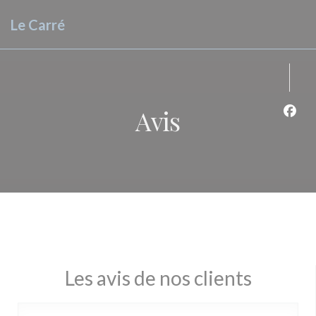
Personnalisation de vos choix en matière de cookies
Le Carré
Avis
Face
Les avis de nos clients