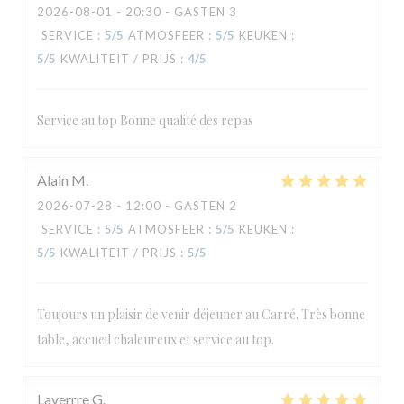
2026-08-01
- 20:30 - GASTEN 3
SERVICE
:
5
/5
ATMOSFEER
:
5
/5
KEUKEN
:
5
/5
KWALITEIT / PRIJS
:
4
/5
Service au top Bonne qualité des repas
Alain
M
2026-07-28
- 12:00 - GASTEN 2
SERVICE
:
5
/5
ATMOSFEER
:
5
/5
KEUKEN
:
5
/5
KWALITEIT / PRIJS
:
5
/5
Toujours un plaisir de venir déjeuner au Carré. Très bonne
table, accueil chaleureux et service au top.
Laverrre
G