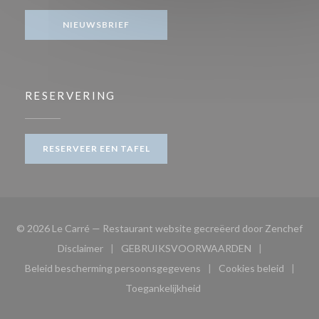
NIEUWSBRIEF
RESERVERING
RESERVEER EEN TAFEL
((o
© 2026 Le Carré — Restaurant website gecreëerd door
Zenchef
Disclaimer
GEBRUIKSVOORWAARDEN
((opent in een nieuw venster))
((opent in een nieuw venster
Beleid bescherming persoonsgegevens
Cookies beleid
((opent in een nieuw venster))
((opent in ee
Toegankelijkheid
((opent in een nieuw venster))