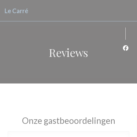
Cookies beheer paneel
Le Carré
Reviews
Face
Onze gastbeoordelingen