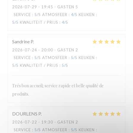
2026-07-29
- 19:45 - GASTEN 5
Le Carré
SERVICE
:
5
/5
ATMOSFEER
:
4
/5
KEUKEN
:
5
/5
KWALITEIT / PRIJS
:
4
/5
Sandrine
P
2026-07-24
- 20:00 - GASTEN 2
SERVICE
:
5
/5
ATMOSFEER
:
5
/5
KEUKEN
:
5
/5
KWALITEIT / PRIJS
:
5
/5
Trés bon accueil; service rapide et belle qualité de
produits.
DOURLENS
P
2026-07-22
- 19:30 - GASTEN 2
SERVICE
:
5
/5
ATMOSFEER
:
5
/5
KEUKEN
: