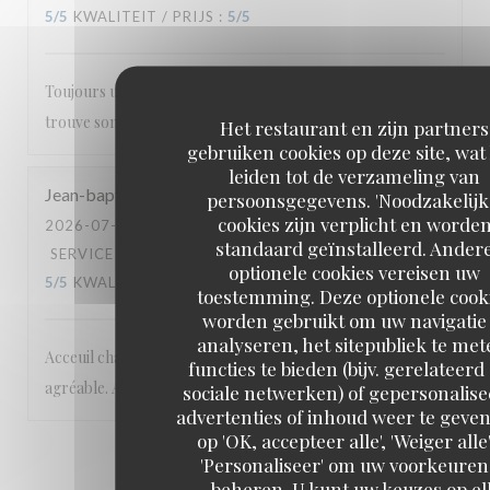
5
/5
KWALITEIT / PRIJS
:
5
/5
Toujours un bon accueil et une carte où tout le monde
trouve son bonheur.
Het restaurant en zijn partners
gebruiken cookies op deze site, wat
leiden tot de verzameling van
Jean-baptiste
M
persoonsgegevens. 'Noodzakelijk
cookies zijn verplicht en worde
2026-07-17
- 20:00 - GASTEN 2
standaard geïnstalleerd. Ander
SERVICE
:
5
/5
ATMOSFEER
:
5
/5
KEUKEN
:
optionele cookies vereisen uw
5
/5
KWALITEIT / PRIJS
:
5
/5
toestemming. Deze optionele cook
worden gebruikt om uw navigatie 
analyseren, het sitepubliek te met
Acceuil chaleureux et excellentes prestations. Cadre
functies te bieden (bijv. gerelateerd
agréable. A recommander
sociale netwerken) of gepersonalis
advertenties of inhoud weer te geven
op 'OK, accepteer alle', 'Weiger alle'
1
2
3
'Personaliseer' om uw voorkeuren
beheren. U kunt uw keuzes op el