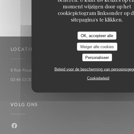
moment wijzigen door op het
cookiepictogram linksonder op d
sitepagina's te klikken.
OK, accepteer alle
Weiger alle cookies
LOCATIE
Personaliseer
Beleid voor de bescherming van persoonsge
((opent in een nieuw venster))
8 Rue Rougemaille, 60300 Senlis
Cookiebeleid
03 44 53 30 53
VOLG ONS
Facebook ((opent in een nieuw venster))