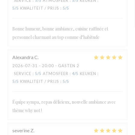
SERVICE
:
5
/5
ATMOSFEER
:
5
/5
KEUKEN
:
5
/5
KWALITEIT / PRIJS
:
5
/5
Bonne humeur, bonne ambiance, cuisine raffinée et
personnel charmant au top comme d’habitude
Alexandra
C
2026-07-31
- 20:00 - GASTEN 2
SERVICE
:
5
/5
ATMOSFEER
:
4
/5
KEUKEN
:
5
/5
KWALITEIT / PRIJS
:
5
/5
Équipe sympa, repas délicieux, nouvelle ambiance avec
thème why not !
severine
Z