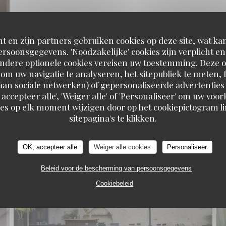
t en zijn partners gebruiken cookies op deze site, wat kan
rsoonsgegevens. 'Noodzakelijke' cookies zijn verplicht 
Andere optionele cookies vereisen uw toestemming. Deze o
om uw navigatie te analyseren, het sitepubliek te meten, f
d aan sociale netwerken) of gepersonaliseerde advertenties
 accepteer alle', 'Weiger alle' of 'Personaliseer' om uw vo
es op elk moment wijzigen door op het cookiepictogram l
Le Carré
sitepagina's te klikken.
La terrasse
OK, accepteer alle
Weiger alle cookies
Personaliseer
Beleid voor de bescherming van persoonsgegevens
Cookiebeleid