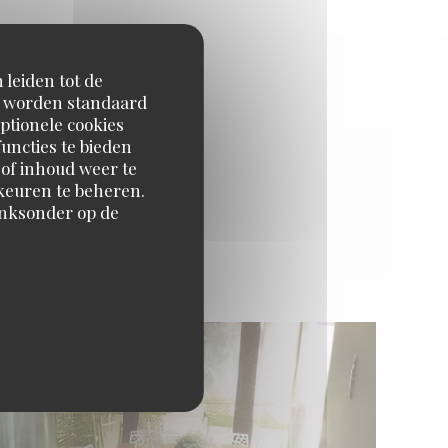
 leiden tot de
en worden standaard
ptionele cookies
uncties te bieden
 of inhoud weer te
orkeuren te beheren.
inksonder op de