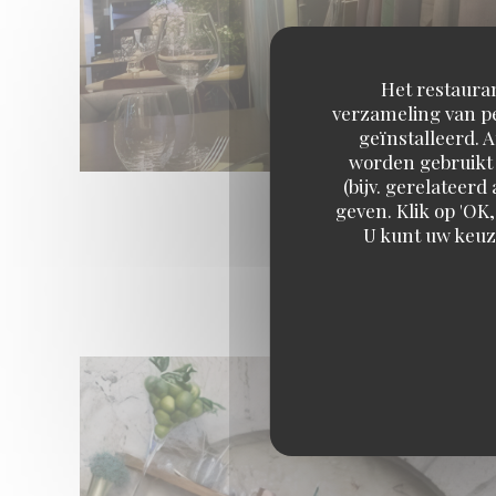
Het restauran
verzameling van pe
geïnstalleerd. 
worden gebruikt 
(bijv. gerelateer
geven. Klik op 'OK,
U kunt uw keuz