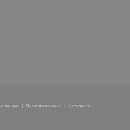
крывается в новом окне))
ых данных
Политика печенье
Доступность
ается в новом окне))
((открывается в новом окне))
((открывается в новом окне