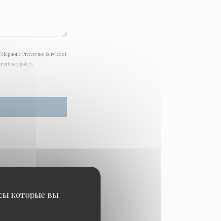
Telephone Preference Service at
ur
privacy policy
.
исы которые вы