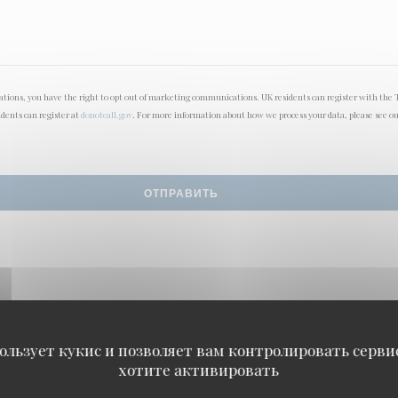
lations, you have the right to opt out of marketing communications. UK residents can register with the 
idents can register at
donotcall.gov
. For more information about how we process your data, please see o
ользует кукис и позволяет вам контролировать серв
хотите активировать