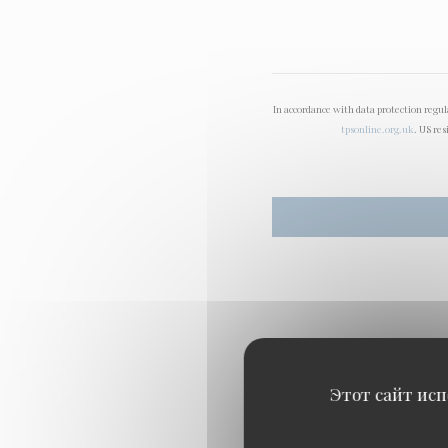
In accordance with data protection regu
tpsonline.org.uk
. US res
Этот сайт исп