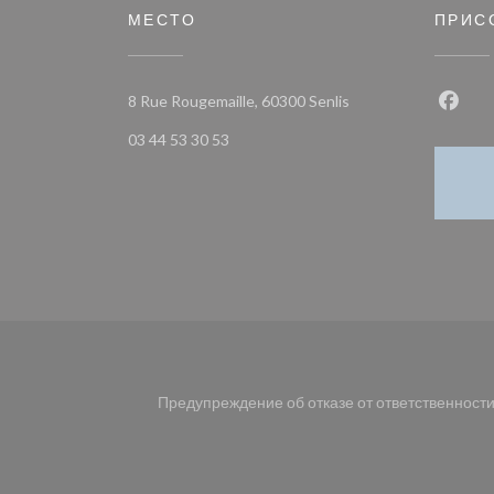
МЕСТО
ПРИС
((открывается в ново
8 Rue Rougemaille, 60300 Senlis
Face
03 44 53 30 53
Предупреждение об отказе от ответственност
((открывается в новом