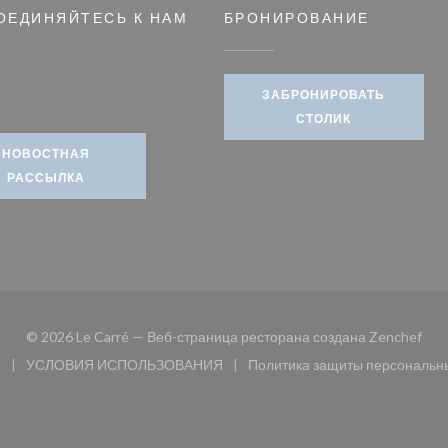
ОЕДИНЯЙТЕСЬ К НАМ
БРОНИРОВАНИЕ
м окне))
ЗАБРОНИРОВАТЬ
book ((открывается в новом окне))
СТОЛИК
НОВОСТНАЯ
РАССЫЛКА
((от
© 2026 Le Carré — Веб-страница ресторана создана
Zenchef
и
УСЛОВИЯ ИСПОЛЬЗОВАНИЯ
Политика защиты персональн
 окне))
((открывается в новом окне))
((открыв