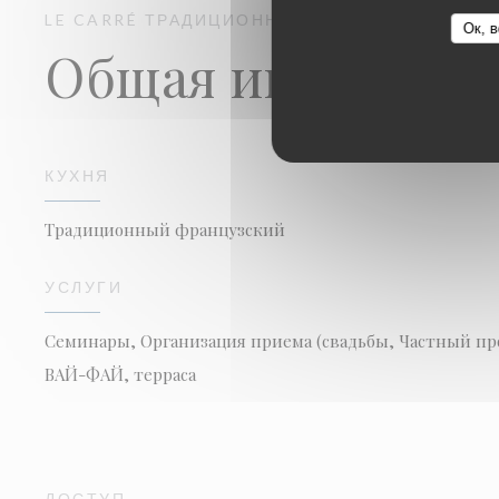
LE CARRÉ
ТРАДИЦИОННЫЙ РЕСТОРАН
SENLIS
Ок, в
Общая информац
КУХНЯ
Традиционный французский
УСЛУГИ
Семинары, Организация приема (свадьбы, Частный про
ВАЙ-ФАЙ, терраса
ДОСТУП