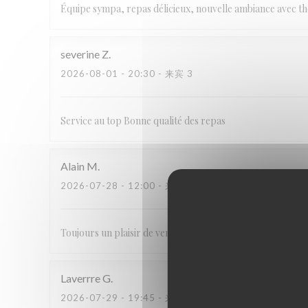
Équipe sympa, repas délicieux, nouvelle ambiance avec t
severine
Z
2026-08-01
- 20:30 - 来宾 3
Service au top Bonne qualité des repas
Alain
M
2026-07-28
- 12:00 - 来宾 2
Toujours un plaisir de venir déjeuner au Carré. Très bonne
Laverrre
G
2026-07-29
- 19:45 - 来宾 5