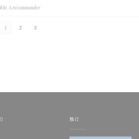
réable. A recommander
1
2
3
们
预订