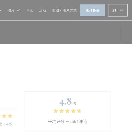
ZH
照片
评论
活动
地图和联系方式
预订餐位
Fac
4.8
/5
平均评分 —
1867 评论
比
:
4
/5