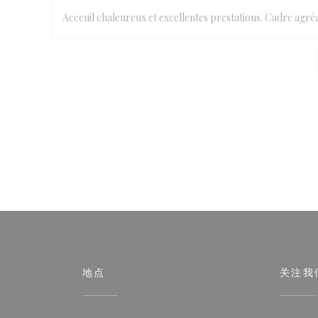
Acceuil chaleureux et excellentes prestations. Cadre ag
地点
关注我