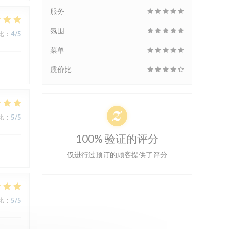
服务
氛围
比
:
4
/5
菜单
质价比
比
:
5
/5
100% 验证的评分
仅进行过预订的顾客提供了评分
比
:
5
/5