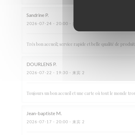
Sandrine
P
2026-07-24
- 20:00 - 来宾 2
Trés bon accueil; service rapide et belle qualité de produit
DOURLENS
P
2026-07-22
- 19:30 - 来宾 2
Toujours un bon accueil et une carte où tout le monde tr
Jean-baptiste
M
2026-07-17
- 20:00 - 来宾 2