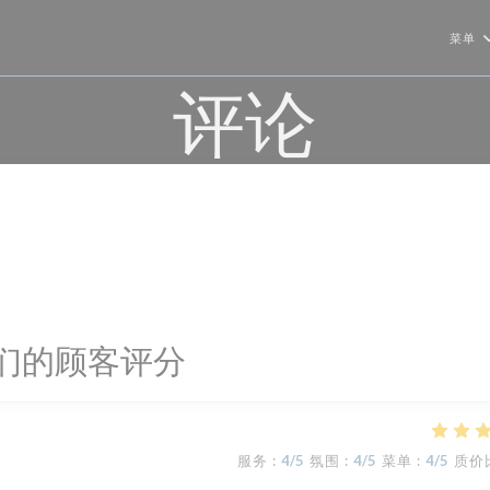
菜单
评论
们的顾客评分
服务
:
4
/5
氛围
:
4
/5
菜单
:
4
/5
质价