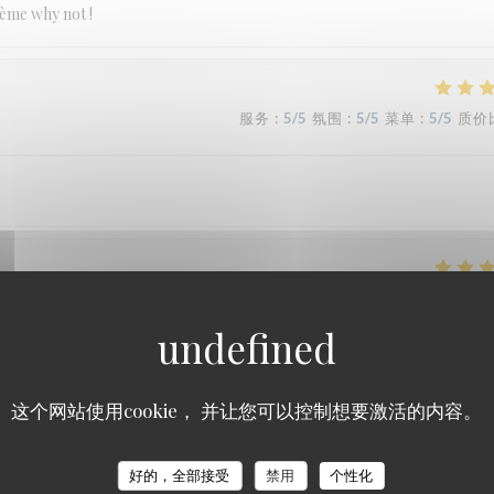
hème why not !
服务
:
5
/5
氛围
:
5
/5
菜单
:
5
/5
质价
服务
:
5
/5
氛围
:
5
/5
菜单
:
5
/5
质价
 table, accueil chaleureux et service au top.
这个网站使用cookie， 并让您可以控制想要激活的内容。
Le Carré
好的，全部接受
禁用
个性化
服务
:
5
/5
氛围
:
4
/5
菜单
:
5
/5
质价