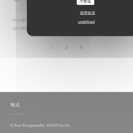
个性化
保密政策
Acceuil chaleureux et excellentes prestations. Cadre
undefined
agréable. A recommander
1
2
3
地点
((在新窗口中打开))
8 Rue Rougemaille, 60300 Senlis