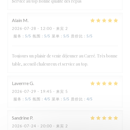
Service au top Bonne qualité des repas
Alain
M
2026-07-28
- 12:00 - 来宾 2
服务
:
5
/5
氛围
:
5
/5
菜单
:
5
/5
质价比
:
5
/5
Toujours un plaisir de venir déjeuner au Carré. Très bonne
table, accueil chaleureux et service au top.
Laverrre
G
2026-07-29
- 19:45 - 来宾 5
Le Carré
服务
:
5
/5
氛围
:
4
/5
菜单
:
5
/5
质价比
:
4
/5
Sandrine
P
2026-07-24
- 20:00 - 来宾 2