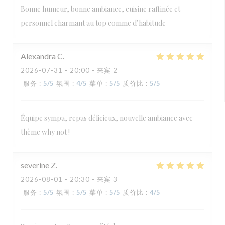
Bonne humeur, bonne ambiance, cuisine raffinée et
personnel charmant au top comme d’habitude
Alexandra
C
2026-07-31
- 20:00 - 来宾 2
服务
:
5
/5
氛围
:
4
/5
菜单
:
5
/5
质价比
:
5
/5
Équipe sympa, repas délicieux, nouvelle ambiance avec
thème why not !
severine
Z
2026-08-01
- 20:30 - 来宾 3
服务
:
5
/5
氛围
:
5
/5
菜单
:
5
/5
质价比
:
4
/5