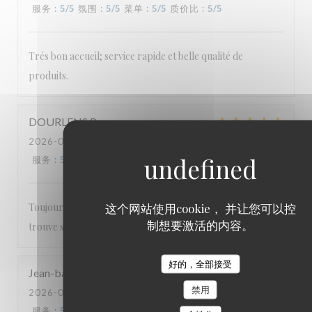
服务
:
5
/5
氛围
:
5
/5
菜单
:
5
/5
质价比
:
5
/5
Trés bon accueil; service rapide et belle qualité de
produits.
DOURLENS
P
2026-07-22
- 19:30 - 来宾 2
服务
:
5
/5
氛围
:
5
/5
菜单
:
5
/5
质价比
:
5
/5
这个网站使用cookie， 并让您可以控
Toujours un bon accueil et une carte où tout le monde
制想要激活的内容。
trouve son bonheur.
好的，全部接受
Jean-baptiste
M
禁用
2026-07-17
- 20:00 - 来宾 2
服务
:
5
/5
氛围
:
5
/5
菜单
:
5
/5
质价比
:
5
/5