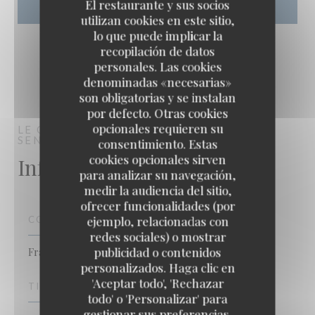
El restaurante y sus socios
utilizan cookies en este sitio,
lo que puede implicar la
recopilación de datos
personales. Las cookies
denominadas «necesarias»
son obligatorias y se instalan
por defecto. Otras cookies
opcionales requieren su
LE CARRÉ
RESTAURANTE TRADICIONAL
SENLIS
consentimiento. Estas
cookies opcionales sirven
Información general
para analizar su navegación,
medir la audiencia del sitio,
ofrecer funcionalidades (por
ejemplo, relacionadas con
COCINA
redes sociales) o mostrar
publicidad o contenidos
Francesa Tradicional
personalizados. Haga clic en
Le Carré
'Aceptar todo', 'Rechazar
TIPO DE NEGOCIO
todo' o 'Personalizar' para
gestionar sus preferencias.