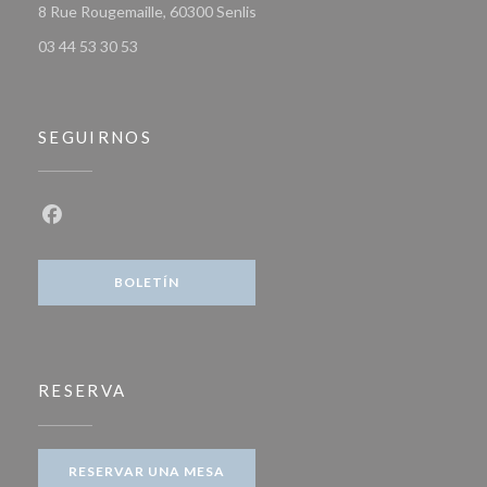
((abre en una nueva ventana))
8 Rue Rougemaille, 60300 Senlis
03 44 53 30 53
SEGUIRNOS
Facebook ((abre en una nueva ventana))
BOLETÍN
RESERVA
RESERVAR UNA MESA