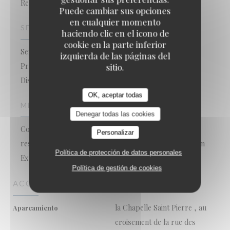
Restaurante Tradicional
Puede cambiar sus opciones
en cualquier momento
SERVICIOS
haciendo clic en el icono de
cookie en la parte inferior
Seminarios, Organización de Recepciones (Bodas),
izquierda de las páginas del
Privatización, Noches temáticas, Acceso a
sitio.
Discapacitados, Acceso WiFi, Terraza
OK, aceptar todas
MÉTODOS DE PAGO
Denegar todas las cookies
Contactless Payment, Eurocard/Mastercard, Tickets
Personalizar
restaurante, Efectivo, Visa, Vouchers de Viaje, American
Política de protección de datos personales
Express, Tarjeta de Crédito
Política de gestión de cookies
ACCESO
la Chapelle Saint Pierre , au
Aparcamiento
croisement de la rue des