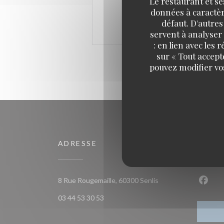
Le restaurant et se
données à caractère
défaut. D'autres
servent à analyser 
: en lien avec les
sur « Tout accept
pouvez modifier vo
ADRESSE
NOUS
((ouvre une nouvelle 
8 Rue Rougemaille, 60300 Senlis
Faceb
03 44 53 30 53