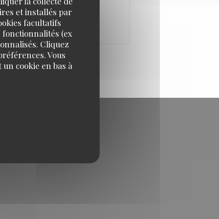
iquer la collecte de
res et installés par
okies facultatifs
 fonctionnalités (ex
sonnalisés. Cliquez
 préférences. Vous
 un cookie en bas à