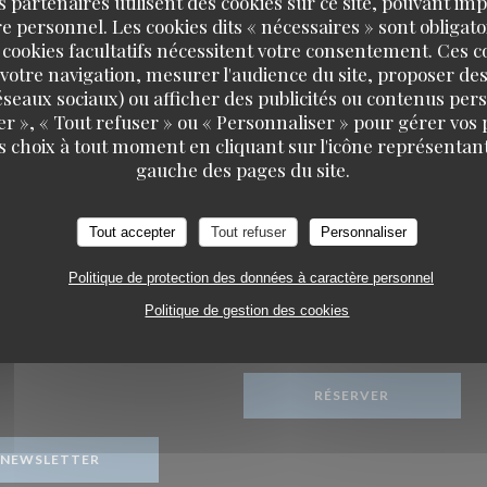
s partenaires utilisent des cookies sur ce site, pouvant impl
Diner Karaoké animé par DJ'P
 personnel. Les cookies dits « nécessaires » sont obligatoi
 cookies facultatifs nécessitent votre consentement. Ces co
votre navigation, mesurer l'audience du site, proposer des
 réseaux sociaux) ou afficher des publicités ou contenus per
er », « Tout refuser » ou « Personnaliser » pour gérer vos
s choix à tout moment en cliquant sur l'icône représentant
Le Carré
gauche des pages du site.
Tout accepter
Tout refuser
Personnaliser
Politique de protection des données à caractère personnel
 SUIVRE
Politique de gestion des cookies
RÉSERVATION
fenêtre))
RÉSERVER
ook ((ouvre une nouvelle fenêtre))
NEWSLETTER