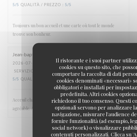
5
/5
QUALITÀ / PREZZO
:
5
/5
Toujours un bon accueil et une carte où tout le monde
trouve son bonheur.
Jean-baptiste
M
Il ristorante e i suoi partner utiliz
2026-07-17
- 20:00 - OSPITI 2
cookies su questo sito, che poss
SERVIZIO
:
5
/5
ATMOSFERA
:
5
/5
CUCINA
:
comportare la raccolta di dati person
5
/5
QUALITÀ / PREZZO
:
5
/5
cookies denominati «necessari» s
obbligatori e installati per imposta
predefinita. Altri cookies opziona
Acceuil chaleureux et excellentes prestations. Cadre
richiedono il tuo consenso. Questi c
opzionali servono per analizzare la
agréable. A recommander
navigazione, misurare l'audience del
fornire funzionalità (ad esempio, leg
social network) o visualizzare pubbli
1
2
3
contenuti personalizzati. Clicca su 'A