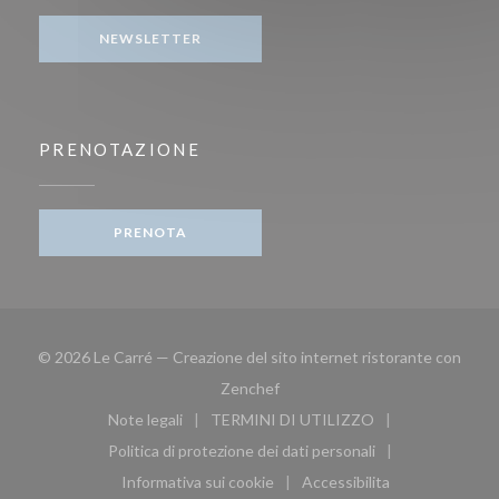
NEWSLETTER
PRENOTAZIONE
PRENOTA
© 2026 Le Carré — Creazione del sito internet ristorante con
((apre una nuova finestra))
Zenchef
Note legali
TERMINI DI UTILIZZO
((apre una nuova finestra))
((apre una nuova finestra))
Politica di protezione dei dati personali
((apre una nuova finestra))
Informativa sui cookie
Accessibilita
((apre una nuova finestra))
((apre una nuova finest