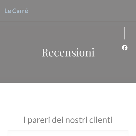
Personalizzazione delle tue scelte sui cookie
Le Carré
Recensioni
Face
I pareri dei nostri clienti