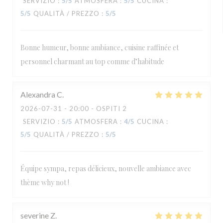
SERVIZIO
:
5
/5
ATMOSFERA
:
5
/5
CUCINA
:
5
/5
QUALITÀ / PREZZO
:
5
/5
Bonne humeur, bonne ambiance, cuisine raffinée et
personnel charmant au top comme d’habitude
Alexandra
C
2026-07-31
- 20:00 - OSPITI 2
SERVIZIO
:
5
/5
ATMOSFERA
:
4
/5
CUCINA
:
5
/5
QUALITÀ / PREZZO
:
5
/5
Équipe sympa, repas délicieux, nouvelle ambiance avec
thème why not !
severine
Z