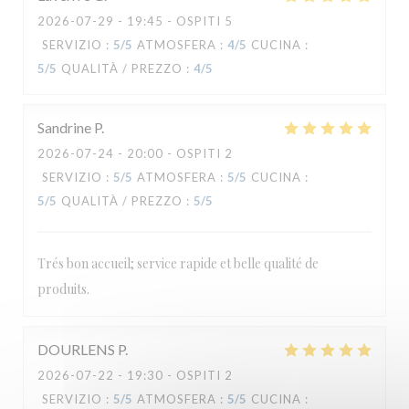
2026-07-29
- 19:45 - OSPITI 5
Le Carré
SERVIZIO
:
5
/5
ATMOSFERA
:
4
/5
CUCINA
:
5
/5
QUALITÀ / PREZZO
:
4
/5
Sandrine
P
2026-07-24
- 20:00 - OSPITI 2
SERVIZIO
:
5
/5
ATMOSFERA
:
5
/5
CUCINA
:
5
/5
QUALITÀ / PREZZO
:
5
/5
Trés bon accueil; service rapide et belle qualité de
produits.
DOURLENS
P
2026-07-22
- 19:30 - OSPITI 2
SERVIZIO
:
5
/5
ATMOSFERA
:
5
/5
CUCINA
: