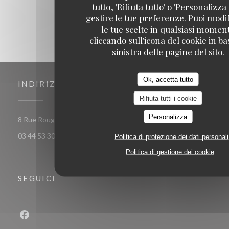
tutto', 'Rifiuta tutto' o 'Personalizza
gestire le tue preferenze. Puoi modi
le tue scelte in qualsiasi momen
cliccando sull'icona del cookie in ba
sinistra delle pagine del sito.
Ok, accetta tutto
INDIRIZZO
Rifiuta tutti i cookie
Personalizza
((apre una nuova finestra))
8 Rue Rougemaille, 60300 Senlis
03 44 53 30 53
Politica di protezione dei dati personali
Politica di gestione dei cookie
SEGUICI
Facebook ((apre una nuova finestra))