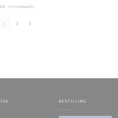
réable. A recommander
1
2
3
 OSS
BESTILLING