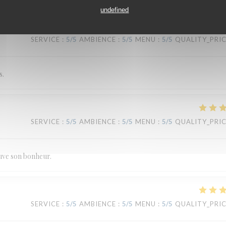
undefined
SERVICE
:
5
/5
AMBIENCE
:
5
/5
MENU
:
5
/5
QUALITY_PRI
s.
SERVICE
:
5
/5
AMBIENCE
:
5
/5
MENU
:
5
/5
QUALITY_PRI
ouve son bonheur.
SERVICE
:
5
/5
AMBIENCE
:
5
/5
MENU
:
5
/5
QUALITY_PRI