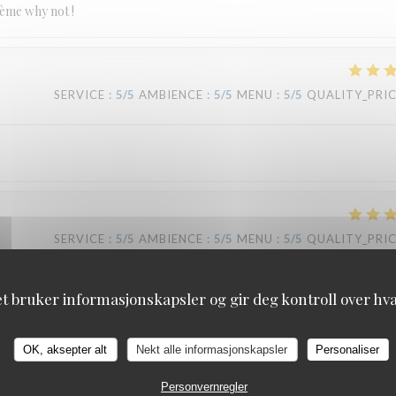
hème why not !
SERVICE
:
5
/5
AMBIENCE
:
5
/5
MENU
:
5
/5
QUALITY_PRI
SERVICE
:
5
/5
AMBIENCE
:
5
/5
MENU
:
5
/5
QUALITY_PRI
et bruker informasjonskapsler og gir deg kontroll over hva 
 table, accueil chaleureux et service au top.
Le Carré
OK, aksepter alt
Nekt alle informasjonskapsler
Personaliser
SERVICE
:
5
/5
AMBIENCE
:
4
/5
MENU
:
5
/5
QUALITY_PRI
Personvernregler