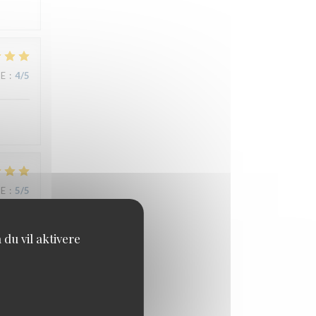
CE
:
4
/5
CE
:
5
/5
du vil aktivere
CE
:
4
/5