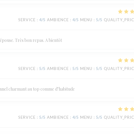
SERVICE
:
4
/5
AMBIENCE
:
4
/5
MENU
:
5
/5
QUALITY_PRI
 épouse. Très bon repas. A bientôt
SERVICE
:
5
/5
AMBIENCE
:
5
/5
MENU
:
5
/5
QUALITY_PRI
onnel charmant au top comme d’habitude
SERVICE
:
5
/5
AMBIENCE
:
4
/5
MENU
:
5
/5
QUALITY_PRI