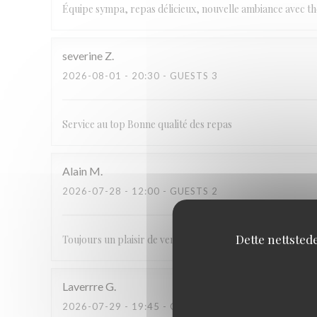
Équipe sympa, repas délicieux, nouvelle ambiance avec t
severine
Z
2026-08-01
- 20:30 - GUESTS 3
Service au top Bonne qualité des repas
Alain
M
2026-07-28
- 12:00 - GUESTS 2
Dette nettsted
Toujours un plaisir de venir déjeuner au Carré. Très bonne
Laverrre
G
2026-07-29
- 19:45 - GUESTS 5