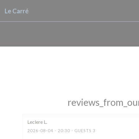
Panel for informasjonskapsler
Le Carré
reviews_from_our
Leclere
L
2026-08-04
- 20:30 - GUESTS 3