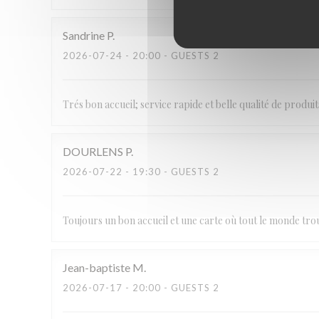
Sandrine
P
2026-07-24
- 20:00 - GUESTS 2
Trés bon accueil; service rapide et belle qualité de produit
DOURLENS
P
2026-07-22
- 19:30 - GUESTS 2
Toujours un bon accueil et une carte où tout le monde tr
Jean-baptiste
M
2026-07-17
- 20:00 - GUESTS 2