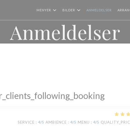
MENYER
BILDER
ANMELDELSER
ARRAN
Anmeldelser
_clients_following_booking
SERVICE
:
4
/5
AMBIENCE
:
4
/5
MENU
:
4
/5
QUALITY_PRI