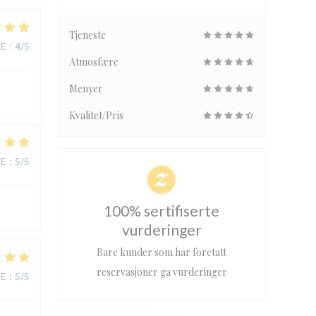
Tjeneste
CE
:
4
/5
Atmosfære
Menyer
Kvalitet/Pris
CE
:
5
/5
100% sertifiserte
vurderinger
Bare kunder som har foretatt
reservasjoner ga vurderinger
CE
:
5
/5