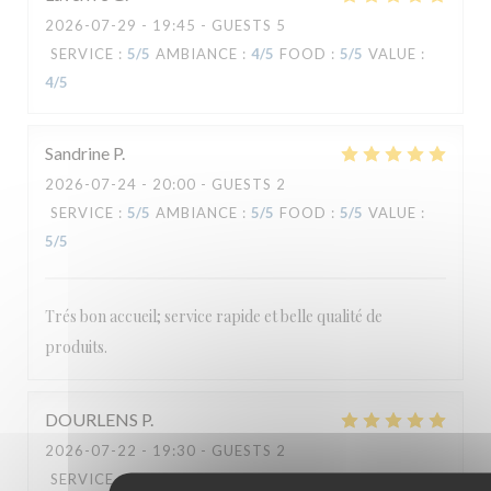
2026-07-29
- 19:45 - GUESTS 5
Le Carré
SERVICE
:
5
/5
AMBIANCE
:
4
/5
FOOD
:
5
/5
VALUE
:
4
/5
Sandrine
P
2026-07-24
- 20:00 - GUESTS 2
SERVICE
:
5
/5
AMBIANCE
:
5
/5
FOOD
:
5
/5
VALUE
:
5
/5
Trés bon accueil; service rapide et belle qualité de
produits.
DOURLENS
P
2026-07-22
- 19:30 - GUESTS 2
SERVICE
:
5
/5
AMBIANCE
:
5
/5
FOOD
:
5
/5
VALUE
: