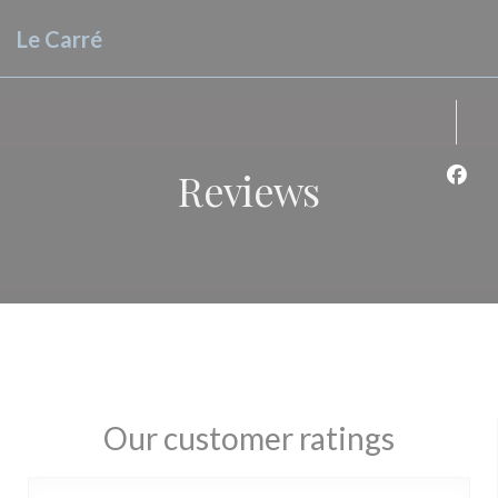
Personalizing your cookie choices
Le Carré
Reviews
Face
Our customer ratings