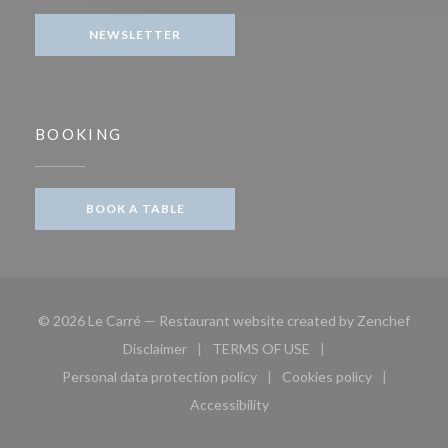
NEWSLETTER
BOOKING
BOOK A TABLE
((open
© 2026 Le Carré — Restaurant website created by
Zenchef
Disclaimer
TERMS OF USE
((opens in a new window))
((opens in a new window))
Personal data protection policy
Cookies policy
((opens in a new window))
((opens in a new 
Accessibility
((opens in a new window))