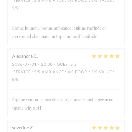
SERVICE
:
5
/5
AMBIANCE
:
5
/5
FOOD
:
5
/5
VALUE
:
5
/5
Bonne humeur, bonne ambiance, cuisine raffinée et
personnel charmant au top comme d’habitude
Alexandra
C
2026-07-31
- 20:00 - GUESTS 2
SERVICE
:
5
/5
AMBIANCE
:
4
/5
FOOD
:
5
/5
VALUE
:
5
/5
Équipe sympa, repas délicieux, nouvelle ambiance avec
thème why not !
severine
Z