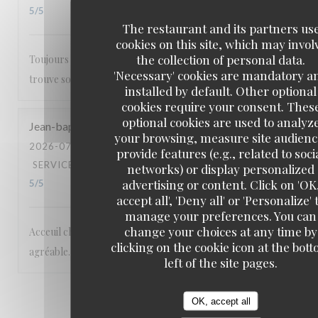
5
/5
The restaurant and its partners us
cookies on this site, which may invol
the collection of personal data.
Toujours un bon accueil et une carte où tout le monde
'Necessary' cookies are mandatory a
trouve son bonheur.
installed by default. Other optional
cookies require your consent. Thes
optional cookies are used to analyz
Jean-baptiste
M
your browsing, measure site audienc
2026-07-17
- 20:00 - GUESTS 2
provide features (e.g., related to soci
SERVICE
:
5
/5
AMBIANCE
:
5
/5
FOOD
:
5
/5
VALUE
:
networks) or display personalized
advertising or content. Click on 'OK
5
/5
accept all', 'Deny all' or 'Personalize' 
manage your preferences. You can
change your choices at any time by
Acceuil chaleureux et excellentes prestations. Cadre
clicking on the cookie icon at the bot
agréable. A recommander
left of the site pages.
1
2
3
OK, accept all