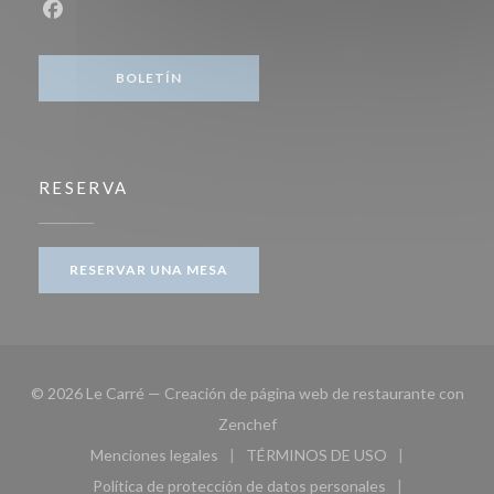
Facebook ((abre en una nueva ventana))
BOLETÍN
RESERVA
RESERVAR UNA MESA
© 2026 Le Carré — Creación de página web de restaurante con
((abre en una nueva ventana))
Zenchef
Menciones legales
TÉRMINOS DE USO
((abre en una nueva ventana))
((abre en una nueva ven
Política de protección de datos personales