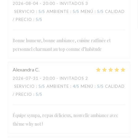
2026-08-04
- 20:00 - INVITADOS 3
SERVICIO
:
5
/5
AMBIENTE
:
5
/5
MENÚ
:
5
/5
CALIDAD
/ PRECIO
:
5
/5
Bonne humeur, bonne ambiance, cuisine raffinée et
personnel charmant au top comme d’habitude
Alexandra
C
2026-07-31
- 20:00 - INVITADOS 2
SERVICIO
:
5
/5
AMBIENTE
:
4
/5
MENÚ
:
5
/5
CALIDAD
/ PRECIO
:
5
/5
Équipe sympa, repas délicieux, nouvelle ambiance avec
thème why not !