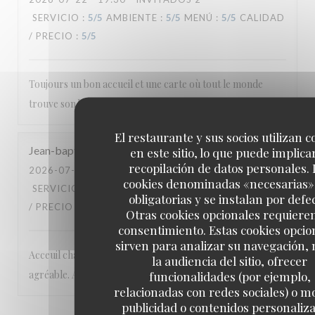
SERVICIO
:
5
/5
AMBIENTE
:
5
/5
MENÚ
:
5
/5
CALIDAD
/ PRECIO
:
5
/5
Toujours un bon accueil et une carte où tout le monde
trouve son bonheur.
El restaurante y sus socios utilizan c
Jean-baptiste
M
en este sitio, lo que puede implicar
recopilación de datos personales. 
2026-07-17
- 20:00 - INVITADOS 2
cookies denominadas «necesarias»
SERVICIO
:
5
/5
AMBIENTE
:
5
/5
MENÚ
:
5
/5
CALIDAD
obligatorias y se instalan por defe
/ PRECIO
:
5
/5
Otras cookies opcionales requiere
consentimiento. Estas cookies opcio
sirven para analizar su navegación,
Acceuil chaleureux et excellentes prestations. Cadre
la audiencia del sitio, ofrecer
agréable. A recommander
funcionalidades (por ejemplo,
relacionadas con redes sociales) o m
publicidad o contenidos personaliz