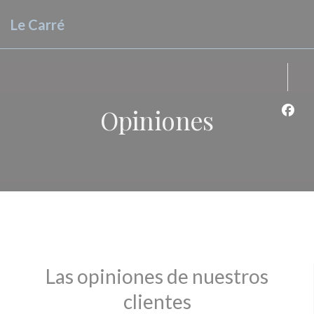
Personalización de sus opciones de cookies
Le Carré
Opiniones
Face
Las opiniones de nuestros
clientes