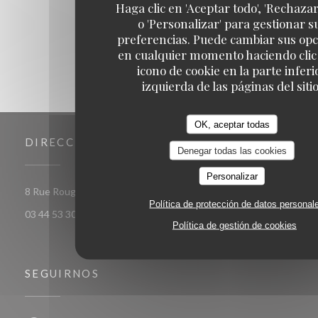
1
2
3
Haga clic en 'Aceptar todo', 'Rechazar
o 'Personalizar' para gestionar s
preferencias. Puede cambiar sus op
en cualquier momento haciendo clic 
icono de cookie en la parte inferi
izquierda de las páginas del sitio
OK, aceptar todas
DIRECCIÓN
Denegar todas las cookies
Personalizar
((abre en una nueva ventana))
8 Rue Rougemaille, 60300 Senlis
Política de protección de datos personal
03 44 53 30 53
Política de gestión de cookies
SEGUIRNOS