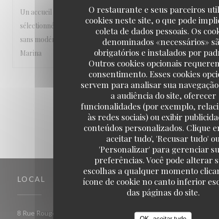
O restaurante e seus parceiros uti
Un accueil incroyablement chaleureux, une table délicieuse avec 
cookies neste site, o que pode impli
sélectionnés avec soin dans un cadre agréable à regarder. Je re
coleta de dados pessoais. Os coo
sans modération. Merci à toute l’équipe de Borris et Mélanie. À bien
denominados «necessários» s
obrigatórios e instalados por pad
Marina
Outros cookies opcionais requere
consentimento. Esses cookies opci
servem para analisar sua navegação
1
2
3
a audiência do site, oferecer
funcionalidades (por exemplo, relac
às redes sociais) ou exibir publicid
conteúdos personalizados. Clique e
aceitar tudo', 'Recusar tudo' o
'Personalizar' para gerenciar s
preferências. Você pode alterar 
escolhas a qualquer momento clica
LOCAL
ícone de cookie no canto inferior e
das páginas do site.
((abre numa nova janela))
8 Rue Rougemaille, 60300 Senlis
OK, aceitar tudo