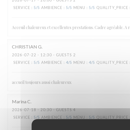
2026-07-17
- 20:00 - GUESTS 2
SERVICE
:
5
/5
AMBIENCE
:
5
/5
MENU
:
5
/5
QUALITY_PRICE
Acceuil chaleureux et excellentes prestations. Cadre agréable. 
CHRISTIAN
G
2026-07-22
- 12:30 - GUESTS 2
SERVICE
:
5
/5
AMBIENCE
:
4
/5
MENU
:
4
/5
QUALITY_PRICE
accueil toujours aussi chaleureux
Marina
C
2026-07-18
- 20:30 - GUESTS 4
SERVICE
:
5
/5
AMBIENCE
:
5
/5
MENU
:
5
/5
QUALITY_PRICE