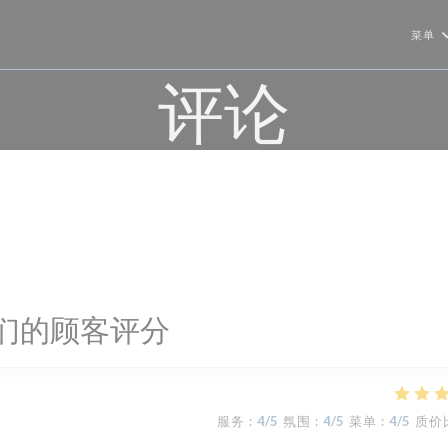
菜单
评论
们的顾客评分
服务
:
4
/5
氛围
:
4
/5
菜单
:
4
/5
质价