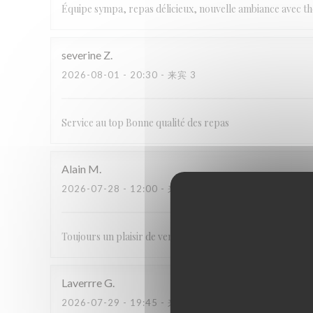
Équipe sympa, repas délicieux, nouvelle ambiance avec t
severine
Z
2026-08-01
- 20:30 - 来宾 3
Service au top Bonne qualité des repas
Alain
M
2026-07-28
- 12:00 - 来宾 2
Toujours un plaisir de venir déjeuner au Carré. Très bonne
Laverrre
G
2026-07-29
- 19:45 - 来宾 5