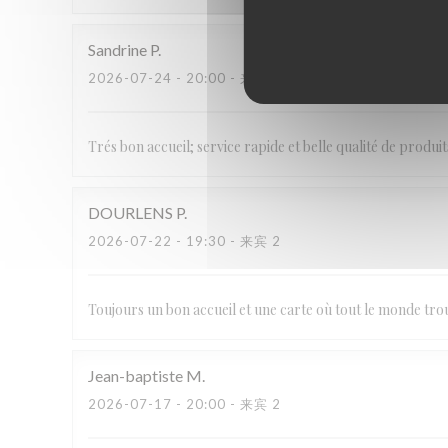
Sandrine
P
2026-07-24
- 20:00 - 来宾 2
Trés bon accueil; service rapide et belle qualité de produit
DOURLENS
P
2026-07-22
- 19:30 - 来宾 2
Toujours un bon accueil et une carte où tout le monde tr
Jean-baptiste
M
2026-07-17
- 20:00 - 来宾 2