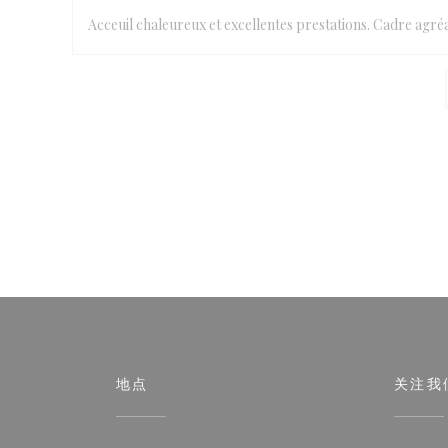
Acceuil chaleureux et excellentes prestations. Cadre ag
地点
关注我