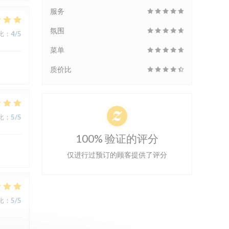
服务
氛围
比
:
4
/5
菜单
质价比
比
:
5
/5
100% 验证的评分
仅进行过预订的顾客提供了评分
比
:
5
/5