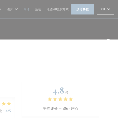
ZH
照片
评论
活动
地图和联系方式
预订餐位
Fac
4.8
/5
平均评分 —
1867 评论
比
:
4
/5