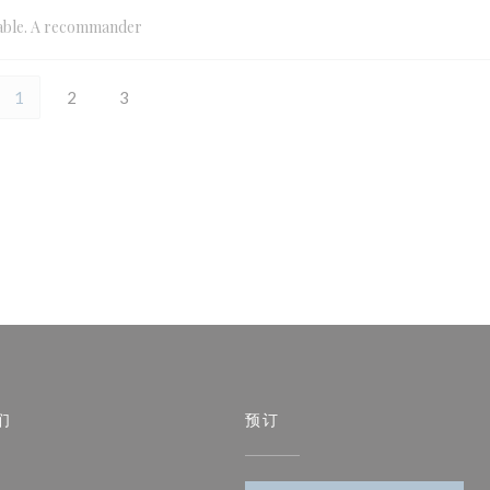
réable. A recommander
1
2
3
们
预订