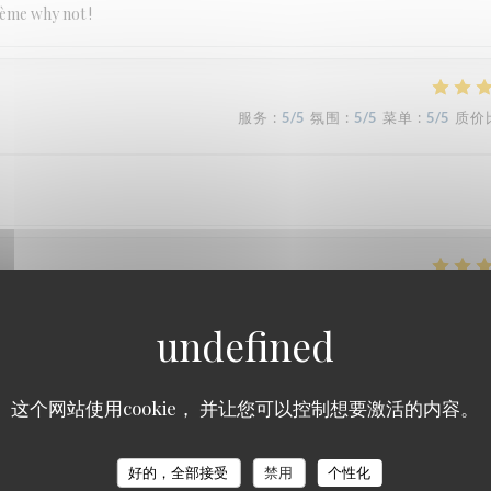
hème why not !
服务
:
5
/5
氛围
:
5
/5
菜单
:
5
/5
质价
服务
:
5
/5
氛围
:
5
/5
菜单
:
5
/5
质价
 table, accueil chaleureux et service au top.
这个网站使用cookie， 并让您可以控制想要激活的内容。
Le Carré
好的，全部接受
禁用
个性化
服务
:
5
/5
氛围
:
4
/5
菜单
:
5
/5
质价