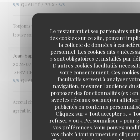
5
/5
QUALITÉ / PRIX
:
5
/5
Toujours un bon accueil et une carte où tout le monde
Le restaurant et ses partenaires utili
trouve son bonheur.
des cookies sur ce site, pouvant impl
la collecte de données à caractèr
personnel. Les cookies dits « nécessa
Jean-baptiste
M
» sont obligatoires et installés par dé
D'autres cookies facultatifs nécessit
2026-07-17
- 20:00 - COUVERTS 2
votre consentement. Ces cookies
SERVICE
:
5
/5
AMBIANCE
:
5
/5
CUISINE
:
facultatifs servent à analyser votr
5
/5
QUALITÉ / PRIX
:
5
/5
navigation, mesurer l'audience du si
proposer des fonctionnalités (ex : en 
avec les réseaux sociaux) ou afficher
Acceuil chaleureux et excellentes prestations. Cadre
publicités ou contenus personnalisé
agréable. A recommander
Cliquez sur « Tout accepter », « To
refuser » ou « Personnaliser » pour 
vos préférences. Vous pouvez modif
1
2
3
vos choix à tout moment en cliquant