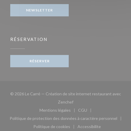
NEWSLETTER
RÉSERVATION
RÉSERVER
© 2026 Le Carré — Création de site internet restaurant avec
((ouvre une nouvelle fenêtre))
Zenchef
Mentions légales
CGU
((ouvre une nouvelle fenêtre))
((ouvre une nouvelle fen
Politique de protection des données à caractère personnel
((ouvre une nouvelle fenêtre))
Politique de cookies
Accessibilite
((ouvre une nouvelle fenêtre))
((ouvre une nouvelle fe