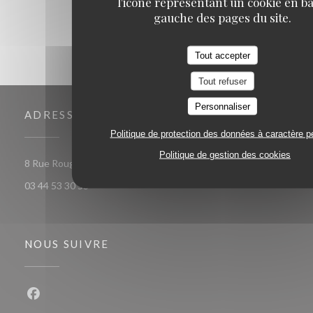
l'icône représentant un cookie en ba
gauche des pages du site.
Tout accepter
Tout refuser
Personnaliser
ADRESSE
Politique de protection des données à caractère p
Politique de gestion des cookies
((ouvre une nouvelle fenêtre))
8 Rue Rougemaille, 60300 Senlis
03 44 53 30 53
NOUS SUIVRE
Facebook ((ouvre une nouvelle fenêtre))