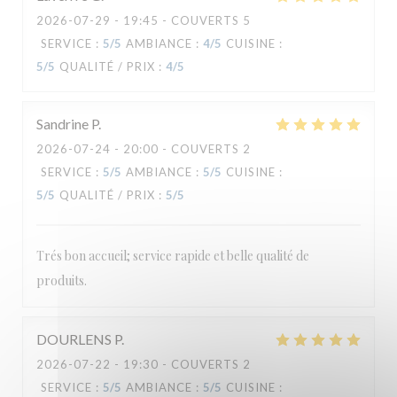
2026-07-29
- 19:45 - COUVERTS 5
Le Carré
SERVICE
:
5
/5
AMBIANCE
:
4
/5
CUISINE
:
5
/5
QUALITÉ / PRIX
:
4
/5
Sandrine
P
2026-07-24
- 20:00 - COUVERTS 2
SERVICE
:
5
/5
AMBIANCE
:
5
/5
CUISINE
:
5
/5
QUALITÉ / PRIX
:
5
/5
Trés bon accueil; service rapide et belle qualité de
produits.
DOURLENS
P
2026-07-22
- 19:30 - COUVERTS 2
SERVICE
:
5
/5
AMBIANCE
:
5
/5
CUISINE
: