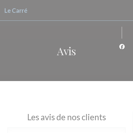
Personnalisation de vos choix en matière de cookies
Le Carré
Avis
Face
Les avis de nos clients