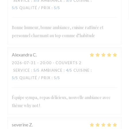
SERVICE
:
5
/5
AMBIANCE
:
5
/5
CUISINE
:
5
/5
QUALITÉ / PRIX
:
5
/5
Bonne humeur, bonne ambiance, cuisine raffinée et
personnel charmant au top comme d’habitude
Alexandra
C
2026-07-31
- 20:00 - COUVERTS 2
SERVICE
:
5
/5
AMBIANCE
:
4
/5
CUISINE
:
5
/5
QUALITÉ / PRIX
:
5
/5
Équipe sympa, repas délicieux, nouvelle ambiance avec
thème why not !
severine
Z