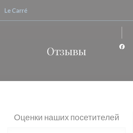
Панель управления cookies
Le Carré
Отзывы
Face
Оценки наших посетителей