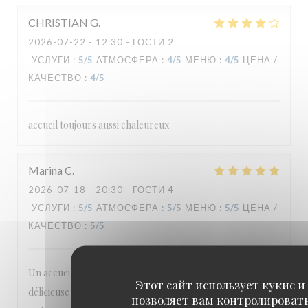
CHRISTIAN
G
2026-07-22
- 12:30 - ГОСТИ 2
УСЛУГИ
:
5
/5
АТМОСФЕРА
:
4
/5
МЕНЮ
:
4
/5
ЦЕНА /
КАЧЕСТВО
:
4
/5
accueil toujours aussi chaleureux
Marina
C
2026-07-18
- 20:30 - ГОСТИ 4
УСЛУГИ
:
5
/5
АТМОСФЕРА
:
5
/5
МЕНЮ
:
5
/5
ЦЕНА /
КАЧЕСТВО
:
5
/5
Un accueil incroyablement chaleureux, une table
Этот сайт использует кукис и
délicieuse avec des produits sélectionnés avec soin dans un
позволяет вам контролироват