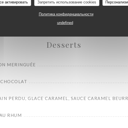
Le Carré
се активировать
Запретить использование cookies
Персонализи
ORIZO GRILLÉ ET LINGUINES AU JUS DE TRUFFES
Политика конфиденциальности
undefined
Desserts
ON MERINGUÉE
 CHOCOLAT
AIN PERDU, GLACE CARAMEL, SAUCE CARAMEL BEURR
 AU RHUM