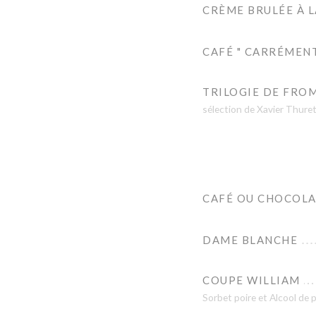
CRÈME BRULÉE À 
CAFÉ " CARRÉMEN
TRILOGIE DE FRO
sélection de Xavier Thure
CAFÉ OU CHOCOLA
DAME BLANCHE
COUPE WILLIAM
Sorbet poire et Alcool de 