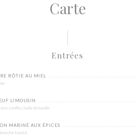
Carte
Entrées
RE RÔTIE AU MIEL
ade
EUF LIMOUSIN
ns confits, huile de basilic
ON MARINÉ AUX ÉPICES
 brioche toasté