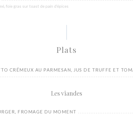
é, foie gras sur toast de pain d'épices
Plats
TTO CRÉMEUX AU PARMESAN, JUS DE TRUFFE ET TOM
Les viandes
URGER, FROMAGE DU MOMENT