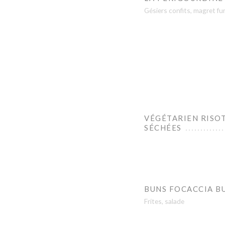
Gésiers confits, magret fum
VÉGÉTARIEN RISO
SÉCHÉES
BUNS FOCACCIA B
Frites, salade