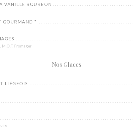
LA VANILLE BOURBON
T GOURMAND "
MAGES
t, M.O.F. Fromager
Nos Glaces
T LIÉGEOIS
poire