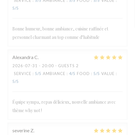
SERVICE
:
5
/5
AMBIANCE
:
5
/5
FOOD
:
5
/5
VALUE
:
5
/5
Bonne humeur, bonne ambiance, cuisine raffinée et
personnel charmant au top comme d’habitude
Alexandra
C
2026-07-31
- 20:00 - GUESTS 2
SERVICE
:
5
/5
AMBIANCE
:
4
/5
FOOD
:
5
/5
VALUE
:
5
/5
Équipe sympa, repas délicieux, nouvelle ambiance avec
thème why not !
severine
Z