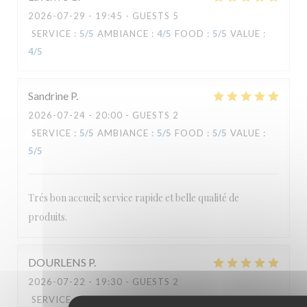
2026-07-29
- 19:45 - GUESTS 5
Le Carré
SERVICE
:
5
/5
AMBIANCE
:
4
/5
FOOD
:
5
/5
VALUE
:
4
/5
Sandrine
P
2026-07-24
- 20:00 - GUESTS 2
SERVICE
:
5
/5
AMBIANCE
:
5
/5
FOOD
:
5
/5
VALUE
:
5
/5
Trés bon accueil; service rapide et belle qualité de
produits.
DOURLENS
P
2026-07-22
- 19:30 - GUESTS 2
SERVICE
:
5
/5
AMBIANCE
:
5
/5
FOOD
:
5
/5
VALUE
: