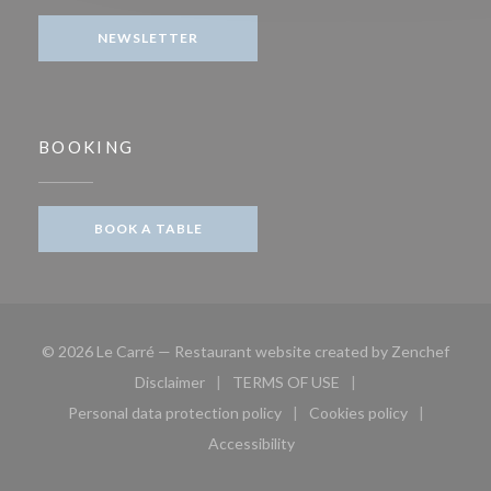
NEWSLETTER
BOOKING
BOOK A TABLE
((open
© 2026 Le Carré — Restaurant website created by
Zenchef
Disclaimer
TERMS OF USE
((opens in a new window))
((opens in a new window))
Personal data protection policy
Cookies policy
((opens in a new window))
((opens in a new 
Accessibility
((opens in a new window))