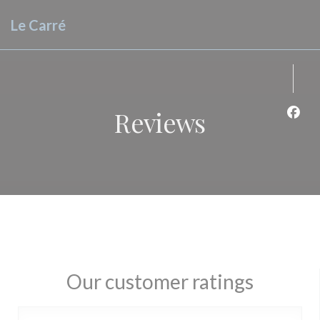
Personalizing your cookie choices
Le Carré
Reviews
Face
Our customer ratings