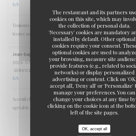
5
/5
The restaurant and its partners us
cookies on this site, which may invol
the collection of personal data.
Toujours un bon accueil et une carte où tout le monde
'Necessary' cookies are mandatory a
trouve son bonheur.
installed by default. Other optional
cookies require your consent. Thes
optional cookies are used to analyz
Jean-baptiste
M
your browsing, measure site audienc
2026-07-17
- 20:00 - GUESTS 2
provide features (e.g., related to soci
SERVICE
:
5
/5
AMBIANCE
:
5
/5
FOOD
:
5
/5
VALUE
:
networks) or display personalized
advertising or content. Click on 'OK
5
/5
accept all', 'Deny all' or 'Personalize' 
manage your preferences. You can
change your choices at any time by
Acceuil chaleureux et excellentes prestations. Cadre
clicking on the cookie icon at the bot
agréable. A recommander
left of the site pages.
1
2
3
OK, accept all