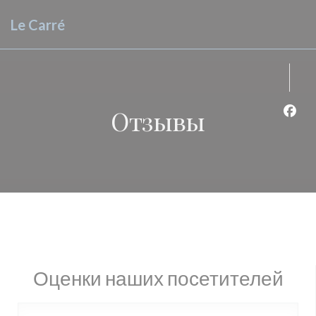
Панель управления cookies
Le Carré
Отзывы
Face
Оценки наших посетителей