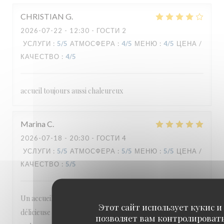
CHRISTIAN
G
2026-07-22
- 12:30 - ГОСТИ 2
УСЛУГИ
:
5
/5
АТМОСФЕРА
:
4
/5
МЕНЮ
:
4
/5
ЦЕНА /
КАЧЕСТВО
:
4
/5
accueil toujours aussi chaleureux
Marina
C
2026-07-18
- 20:30 - ГОСТИ 4
УСЛУГИ
:
5
/5
АТМОСФЕРА
:
5
/5
МЕНЮ
:
5
/5
ЦЕНА /
КАЧЕСТВО
:
5
/5
Un accueil incroyablement chaleureux, une table
Этот сайт использует кукис и
délicieuse avec des produits sélectionnés avec soin dans un
позволяет вам контролироват