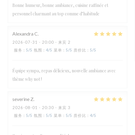
Bonne humeur, bonne ambiance, cuisine raffinée et
personnel charmant au top comme d’habitude
Alexandra
C
2026-07-31
- 20:00 - 来宾 2
服务
:
5
/5
氛围
:
4
/5
菜单
:
5
/5
质价比
:
5
/5
Équipe sympa, repas délicieux, nouvelle ambiance avec
thème why not !
severine
Z
2026-08-01
- 20:30 - 来宾 3
服务
:
5
/5
氛围
:
5
/5
菜单
:
5
/5
质价比
:
4
/5