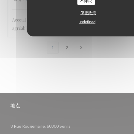
个性化
保密政策
Acceuil chaleureux et excellentes prestations. Cadre
undefined
agréable. A recommander
1
2
3
地点
((在新窗口中打开))
8 Rue Rougemaille, 60300 Senlis