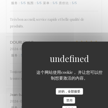
服务
:
5
/5
氛围
:
5
/5
菜单
:
5
/5
质价比
:
5
/5
Trés bon accueil; service rapide et belle qualité de
produits.
DOURLENS
P
2026-07-22
- 19:30 - 来宾 2
服务
:
5
/5
氛围
:
5
/5
菜单
:
5
/5
质价比
:
5
/5
这个网站使用cookie， 并让您可以控
Toujours un bon accueil et une carte où tout le monde
制想要激活的内容。
trouve son bonheur.
好的，全部接受
Jean-baptiste
M
禁用
2026-07-17
- 20:00 - 来宾 2
服务
:
5
/5
氛围
:
5
/5
菜单
:
5
/5
质价比
:
5
/5