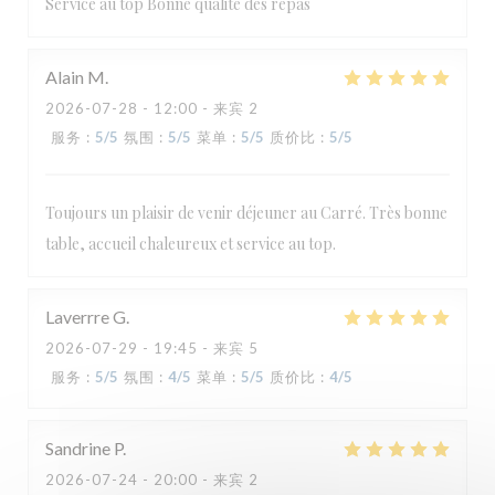
Service au top Bonne qualité des repas
Alain
M
2026-07-28
- 12:00 - 来宾 2
服务
:
5
/5
氛围
:
5
/5
菜单
:
5
/5
质价比
:
5
/5
Toujours un plaisir de venir déjeuner au Carré. Très bonne
table, accueil chaleureux et service au top.
Laverrre
G
2026-07-29
- 19:45 - 来宾 5
Le Carré
服务
:
5
/5
氛围
:
4
/5
菜单
:
5
/5
质价比
:
4
/5
Sandrine
P
2026-07-24
- 20:00 - 来宾 2